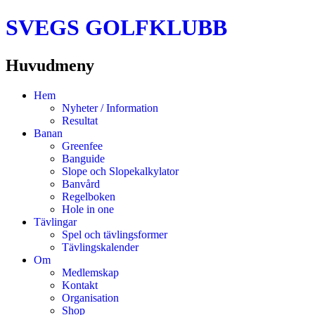
SVEGS GOLFKLUBB
Huvudmeny
Hoppa
Hem
till
Nyheter / Information
innehåll
Resultat
Banan
Greenfee
Banguide
Slope och Slopekalkylator
Banvård
Regelboken
Hole in one
Tävlingar
Spel och tävlingsformer
Tävlingskalender
Om
Medlemskap
Kontakt
Organisation
Shop