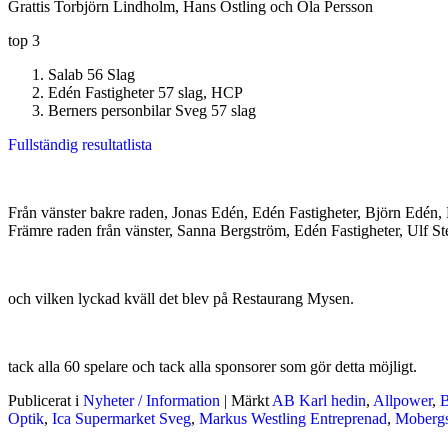
Grattis Torbjörn Lindholm, Hans Östling och Ola Persson
top 3
Salab 56 Slag
Edén Fastigheter 57 slag, HCP
Berners personbilar Sveg 57 slag
Fullständig resultatlista
Från vänster bakre raden, Jonas Edén, Edén Fastigheter, Björn Edén, 
Främre raden från vänster, Sanna Bergström, Edén Fastigheter, Ulf Ste
och vilken lyckad kväll det blev på Restaurang Mysen.
tack alla 60 spelare och tack alla sponsorer som gör detta möjligt.
Publicerat i
Nyheter / Information
|
Märkt
AB Karl hedin
,
Allpower
,
B
Optik
,
Ica Supermarket Sveg
,
Markus Westling Entreprenad
,
Mobergs