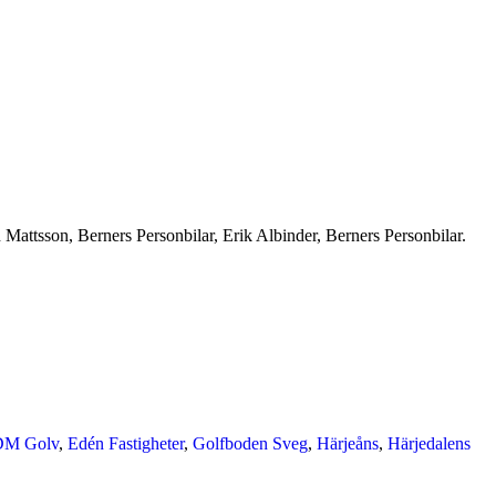
Mattsson, Berners Personbilar, Erik Albinder, Berners Personbilar.
DM Golv
,
Edén Fastigheter
,
Golfboden Sveg
,
Härjeåns
,
Härjedalens