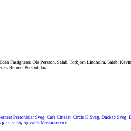
Edén Fastigheter, Ola Persson, Salab, Torbjörn Lindholm, Salab, Kevin 
ner, Berners Personbilar.
erners Personbilar Sveg
,
Cafe Cineast
,
Circle K Sveg
,
Däckab Sveg
,
 glas
,
salab
,
Sjövolds Maskinservice
|